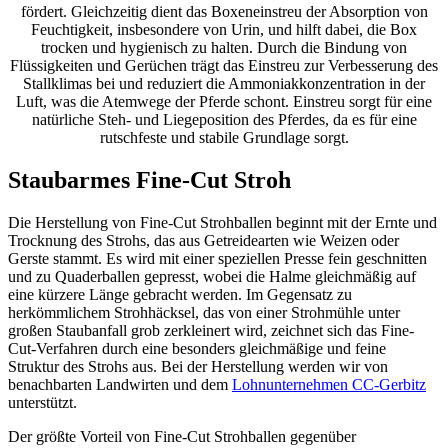
fördert. Gleichzeitig dient das Boxeneinstreu der Absorption von
Feuchtigkeit, insbesondere von Urin, und hilft dabei, die Box
trocken und hygienisch zu halten. Durch die Bindung von
Flüssigkeiten und Gerüchen trägt das Einstreu zur Verbesserung des
Stallklimas bei und reduziert die Ammoniakkonzentration in der
Luft, was die Atemwege der Pferde schont. Einstreu sorgt für eine
natürliche Steh- und Liegeposition des Pferdes, da es für eine
rutschfeste und stabile Grundlage sorgt.
Staubarmes Fine-Cut Stroh
Die Herstellung von Fine-Cut Strohballen beginnt mit der Ernte und
Trocknung des Strohs, das aus Getreidearten wie Weizen oder
Gerste stammt. Es wird mit einer speziellen Presse fein geschnitten
und zu Quaderballen gepresst, wobei die Halme gleichmäßig auf
eine kürzere Länge gebracht werden. Im Gegensatz zu
herkömmlichem Strohhäcksel, das von einer Strohmühle unter
großen Staubanfall grob zerkleinert wird, zeichnet sich das Fine-
Cut-Verfahren durch eine besonders gleichmäßige und feine
Struktur des Strohs aus. Bei der Herstellung werden wir von
benachbarten Landwirten und dem
Lohnunternehmen CC-Gerbitz
unterstützt.
Der größte Vorteil von Fine-Cut Strohballen gegenüber