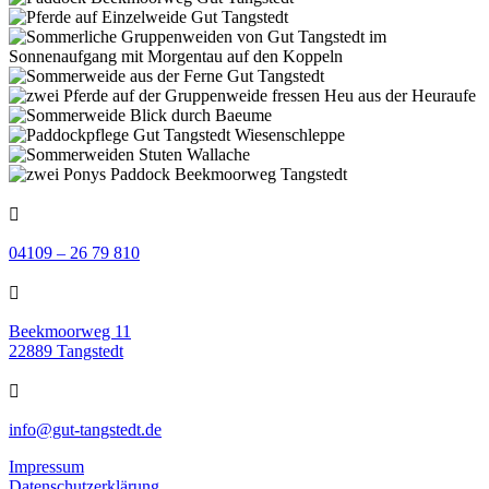

04109 – 26 79 810

Beekmoorweg 11
22889 Tangstedt

info@gut-tangstedt.de
Impressum
Datenschutzerklärung