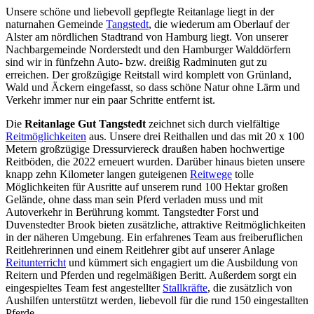
Unsere schöne und liebevoll gepflegte Reitanlage liegt in der
naturnahen Gemeinde
Tangstedt
, die wiederum am Oberlauf der
Alster am nördlichen Stadtrand von Hamburg liegt. Von unserer
Nachbargemeinde Norderstedt und den Hamburger Walddörfern
sind wir in fünfzehn Auto- bzw. dreißig Radminuten gut zu
erreichen. Der großzügige Reitstall wird komplett von Grünland,
Wald und Äckern eingefasst, so dass schöne Natur ohne Lärm und
Verkehr immer nur ein paar Schritte entfernt ist.
Die
Reitanlage Gut Tangstedt
zeichnet sich durch vielfältige
Reitmöglichkeiten
aus. Unsere drei Reithallen und das mit 20 x 100
Metern großzügige Dressurviereck draußen haben hochwertige
Reitböden, die 2022 erneuert wurden. Darüber hinaus bieten unsere
knapp zehn Kilometer langen guteigenen
Reitwege
tolle
Möglichkeiten für Ausritte auf unserem rund 100 Hektar großen
Gelände, ohne dass man sein Pferd verladen muss und mit
Autoverkehr in Berührung kommt. Tangstedter Forst und
Duvenstedter Brook bieten zusätzliche, attraktive Reitmöglichkeiten
in der näheren Umgebung. Ein erfahrenes Team aus freiberuflichen
Reitlehrerinnen und einem Reitlehrer gibt auf unserer Anlage
Reitunterricht
und kümmert sich engagiert um die Ausbildung von
Reitern und Pferden und regelmäßigen Beritt. Außerdem sorgt ein
eingespieltes Team fest angestellter
Stallkräfte
, die zusätzlich von
Aushilfen unterstützt werden, liebevoll für die rund 150 eingestallten
Pferde.