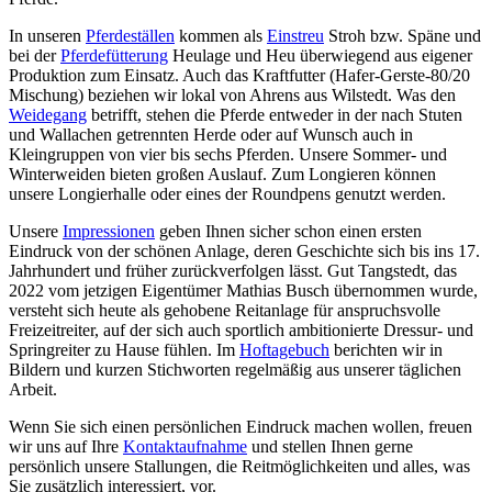
In unseren
Pferdeställen
kommen als
Einstreu
Stroh bzw. Späne und
bei der
Pferdefütterung
Heulage und Heu überwiegend aus eigener
Produktion zum Einsatz. Auch das Kraftfutter (Hafer-Gerste-80/20
Mischung) beziehen wir lokal von Ahrens aus Wilstedt. Was den
Weidegang
betrifft, stehen die Pferde entweder in der nach Stuten
und Wallachen getrennten Herde oder auf Wunsch auch in
Kleingruppen von vier bis sechs Pferden. Unsere Sommer- und
Winterweiden bieten großen Auslauf. Zum Longieren können
unsere Longierhalle oder eines der Roundpens genutzt werden.
Unsere
Impressionen
geben Ihnen sicher schon einen ersten
Eindruck von der schönen Anlage, deren Geschichte sich bis ins 17.
Jahrhundert und früher zurückverfolgen lässt. Gut Tangstedt, das
2022 vom jetzigen Eigentümer Mathias Busch übernommen wurde,
versteht sich heute als gehobene Reitanlage für anspruchsvolle
Freizeitreiter, auf der sich auch sportlich ambitionierte Dressur- und
Springreiter zu Hause fühlen. Im
Hoftagebuch
berichten wir in
Bildern und kurzen Stichworten regelmäßig aus unserer täglichen
Arbeit.
Wenn Sie sich einen persönlichen Eindruck machen wollen, freuen
wir uns auf Ihre
Kontaktaufnahme
und stellen Ihnen gerne
persönlich unsere Stallungen, die Reitmöglichkeiten und alles, was
Sie zusätzlich interessiert, vor.