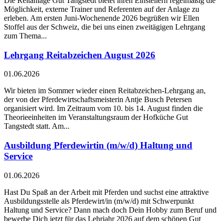
Die Reitanlage Gut Tangstedt bietet ihren Einstellern regelmäßig die
Möglichkeit, externe Trainer und Referenten auf der Anlage zu
erleben. Am ersten Juni-Wochenende 2026 begrüßen wir Ellen
Stoffel aus der Schweiz, die bei uns einen zweitägigen Lehrgang
zum Thema...
Lehrgang Reitabzeichen August 2026
01.06.2026
Wir bieten im Sommer wieder einen Reitabzeichen-Lehrgang an,
der von der Pferdewirtschaftsmeisterin Antje Busch Petersen
organisiert wird. Im Zeitraum vom 10. bis 14. August finden die
Theorieeinheiten im Veranstaltungsraum der Hofküche Gut
Tangstedt statt. Am...
Ausbildung Pferdewirtin (m/w/d) Haltung und
Service
01.06.2026
Hast Du Spaß an der Arbeit mit Pferden und suchst eine attraktive
Ausbildungsstelle als Pferdewirt/in (m/w/d) mit Schwerpunkt
Haltung und Service? Dann mach doch Dein Hobby zum Beruf und
bewerbe Dich jetzt für das Lehrjahr 2026 auf dem schönen Gut