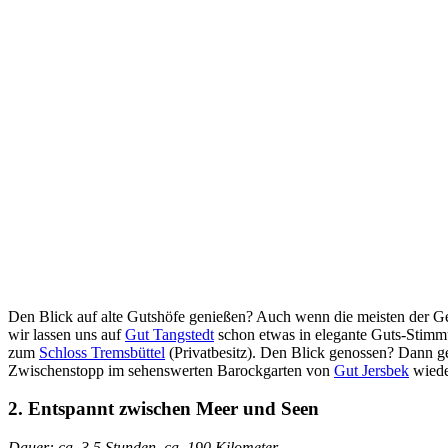
Den Blick auf alte Gutshöfe genießen? Auch wenn die meisten der Gebä
wir lassen uns auf
Gut Tangstedt
schon etwas in elegante Guts-Stimm
zum
Schloss Tremsbüttel
(Privatbesitz). Den Blick genossen? Dann g
Zwischenstopp im sehenswerten Barockgarten von
Gut Jersbek
wiede
2. Entspa
nnt zwischen Meer und Seen
Dauer: ca. 3,5 Stunden, ca. 190 Kilometer