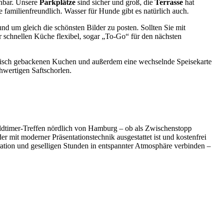
chbar. Unsere
Parkplätze
sind sicher und groß, die
Terrasse
hat
familienfreundlich. Wasser für Hunde gibt es natürlich auch.
 um gleich die schönsten Bilder zu posten. Sollten Sie mit
r schnellen Küche flexibel, sogar „To-Go“ für den nächsten
g frisch gebackenen Kuchen und außerdem eine wechselnde Speisekarte
chwertigen Saftschorlen.
ldtimer-Treffen nördlich von Hamburg – ob als Zwischenstopp
r mit moderner Präsentationstechnik ausgestattet ist und kostenfrei
ration und geselligen Stunden in entspannter Atmosphäre verbinden –