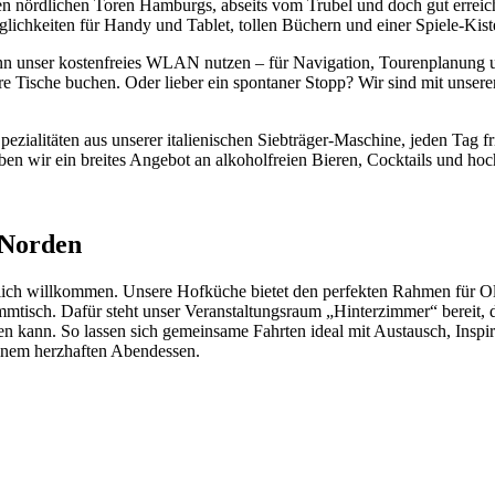
r den nördlichen Toren Hamburgs, abseits vom Trubel und doch gut errei
chkeiten für Handy und Tablet, tollen Büchern und einer Spiele-Kiste 
nn unser kostenfreies WLAN nutzen – für Navigation, Tourenplanung und
 Tische buchen. Oder lieber ein spontaner Stopp? Wir sind mit unsere
pezialitäten aus unserer italienischen Siebträger-Maschine, jeden Ta
aben wir ein breites Angebot an alkoholfreien Bieren, Cocktails und ho
 Norden
zlich willkommen. Unsere Hofküche bietet den perfekten Rahmen für O
mtisch. Dafür steht unser Veranstaltungsraum „Hinterzimmer“ bereit, de
n kann. So lassen sich gemeinsame Fahrten ideal mit Austausch, Inspi
einem herzhaften Abendessen.