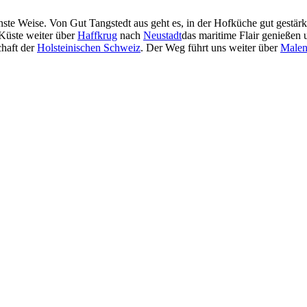
nste Weise. Von Gut Tangstedt aus geht es, in der Hofküche gut gestär
Küste weiter über
Haffkrug
nach
Neustadt
das maritime Flair genießen
chaft der
Holsteinischen Schweiz
. Der Weg führt uns weiter über
Malen