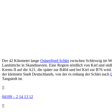
Der 42 Kilometer lange
Ostseefjord Schlei
zwischen Schleswig im Wes
Landstriche in Skandinavien. Eine Region nördlich von Kiel und südli
Krems II auf die A21, die später zur B404 und bei Kiel zur B76 wird
der kleinsten Stadt Deutschlands, von der es entlang der Schlei nach
L
Tangstedt ist.

04109 – 2 14 13 12
