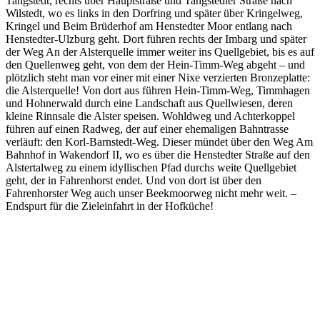
Tangstedt, rechts über Hauptstraße und Tangstedter Straße nach
Wilstedt, wo es links in den Dorfring und später über Kringelweg,
Kringel und Beim Brüderhof am Henstedter Moor entlang nach
Henstedter-Ulzburg geht. Dort führen rechts der Imbarg und später
der Weg An der Alsterquelle immer weiter ins Quellgebiet, bis es auf
den Quellenweg geht, von dem der Hein-Timm-Weg abgeht – und
plötzlich steht man vor einer mit einer Nixe verzierten Bronzeplatte:
die Alsterquelle! Von dort aus führen Hein-Timm-Weg, Timmhagen
und Hohnerwald durch eine Landschaft aus Quellwiesen, deren
kleine Rinnsale die Alster speisen. Wohldweg und Achterkoppel
führen auf einen Radweg, der auf einer ehemaligen Bahntrasse
verläuft: den Korl-Barnstedt-Weg. Dieser mündet über den Weg Am
Bahnhof in Wakendorf II, wo es über die Henstedter Straße auf den
Alstertalweg zu einem idyllischen Pfad durchs weite Quellgebiet
geht, der in Fahrenhorst endet. Und von dort ist über den
Fahrenhorster Weg auch unser Beekmoorweg nicht mehr weit. –
Endspurt für die Zieleinfahrt in der Hofküche!