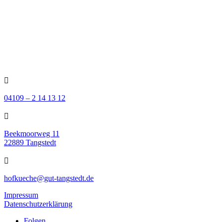

04109 – 2 14 13 12

Beekmoorweg 11
22889 Tangstedt

hofkueche@gut-tangstedt.de
Impressum
Datenschutzerklärung
Folgen