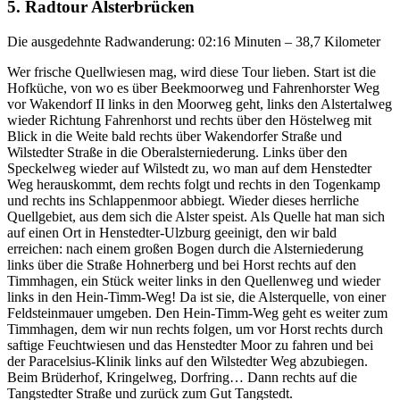
5. Radtour Alsterbrücken
Die ausgedehnte Radwanderung: 02:16 Minuten – 38,7 Kilometer
Wer frische Quellwiesen mag, wird diese Tour lieben. Start ist die
Hofküche, von wo es über Beekmoorweg und Fahrenhorster Weg
vor Wakendorf II links in den Moorweg geht, links den Alstertalweg
wieder Richtung Fahrenhorst und rechts über den Höstelweg mit
Blick in die Weite bald rechts über Wakendorfer Straße und
Wilstedter Straße in die Oberalsterniederung. Links über den
Speckelweg wieder auf Wilstedt zu, wo man auf dem Henstedter
Weg herauskommt, dem rechts folgt und rechts in den Togenkamp
und rechts ins Schlappenmoor abbiegt. Wieder dieses herrliche
Quellgebiet, aus dem sich die Alster speist. Als Quelle hat man sich
auf einen Ort in Henstedter-Ulzburg geeinigt, den wir bald
erreichen: nach einem großen Bogen durch die Alsterniederung
links über die Straße Hohnerberg und bei Horst rechts auf den
Timmhagen, ein Stück weiter links in den Quellenweg und wieder
links in den Hein-Timm-Weg! Da ist sie, die Alsterquelle, von einer
Feldsteinmauer umgeben. Den Hein-Timm-Weg geht es weiter zum
Timmhagen, dem wir nun rechts folgen, um vor Horst rechts durch
saftige Feuchtwiesen und das Henstedter Moor zu fahren und bei
der Paracelsius-Klinik links auf den Wilstedter Weg abzubiegen.
Beim Brüderhof, Kringelweg, Dorfring… Dann rechts auf die
Tangstedter Straße und zurück zum Gut Tangstedt.