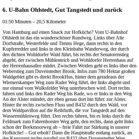
6. U-Bahn Ohlstedt, Gut Tangstedt und zurück
01:50 Minuten – 20,5 Kilometer
Von Hamburg auf einen Snack zur Hofküche? Vom U-Bahnhof
Ohlstedt ist das ein wunderschöner Rundweg. Links über Alte
Dorfstraße, Westerfelde und Timms Hege, dann rechts in den
Kupferredder und links in den Kleinbahn Wanderweg, der durch
den dichten Wohldorfer Wald führt, bis rechts der Senatorenstieg
abgeht, der zwischen Mühlenteich und Wohldorfer Herrenhaus auf
der Herrenhausallee müdet. Zwischen Weiden geht es links über den
Weberstieg zum Duvenstedter Brook. Infos zum 780 Hektar großen
Waldgebiet gibt es direkt BrookHus, hinter dem geradeaus der
Wiemerskamper Weg zum Rader Weg führt, der links abgeht und
nur einmal vom Wulksfelder Weg unterbrochen wird. Dort rechts
fahren und links den Rader Weg bis Rade, wo er links in den Weg
An der Alster mündet, der eben genau dort hin führt: zur Alster.
Hinter ihr rechts zwischen Fluss und B432 durch den Wald, vor
dem Waldpavillon auf die Rethfurth, die vor Tangstedt auf den
Wassermühlenweg führt. Den rechts fahren, bis es links durch die
Feldmark zum Fahrenhorster Weg geht, den rechts, dann geht links
schon der Beekmoorweg ab – freie Fahrt zur Stärkung in unserer
Hofküche! – Gut erholt? Dann die Hauptstraße entlang zurück, an
der Kreuzung rechts parallel zur B432 über Duvenstedter Weg,