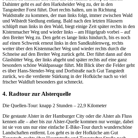
Dahinter geht es auf den Harksheider Weg zu, der in den
Tangstedter Forst führt. Dort rechts halten, um in Richtung
Waldstraße zu kommen, der man links folgt, immer zwischen Wald
und Wilstedt Siedlung entlang. Bald nach den letzten Häusern
schlüpft man links in den Wald, biegt einige Zeit später rechts in den
Kistenmacher Weg und wieder links – am Hügelgrab vorbei – auf
den Breiter Weg zu. Den geht es lange links hindurch, bis es noch
auf einen Schwenk erneut links in den Sandkuhlenweg, rechts
weiter über den Kistenmacher Weg und wieder rechts durch die
Schneise auf den Breiter Weg zurück geht. Der führt dann auf den
Glashütter Weg, der links abgeht und später rechts auf eine ganz
besonders schöne Waldpassage führt. Mit Blick über die Felder geht
es über Hans-Stender-Weg und Dorfstraße nach Gut Tangstedt
zurück, wo die verdiente Stärkung in der Hofküche nach so viel
frischer Waldluft besonders gut schmeckt.
4. Radtour zur Alsterquelle
Die Quellen-Tour: knapp 2 Stunden – 22,9 Kilometer
Die gestaute Alster in der Hamburger City oder die Alster als Fluss
kennen alle – aber bis zur Alster-Quelle kommen nur wenige, dabei
ist sie von uns nur eine einfache E-Bike-Tour durch wunderschöne
Landschaften entfernt. Los geht es in der Hofküche am Gut